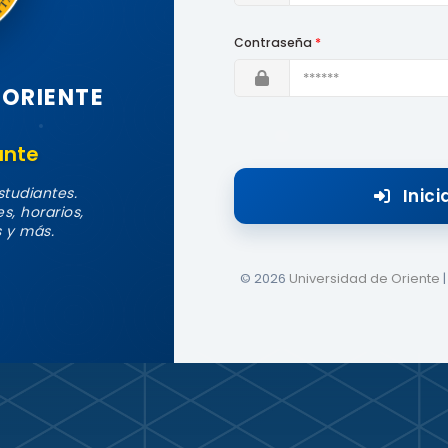
Contraseña
*
 ORIENTE
ante
studiantes.
Inici
s, horarios,
 y más.
© 2026
Universidad de Oriente
|